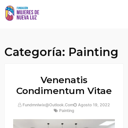
Skip
to
content
Categoría:
Painting
Venenatis
Condimentum Vitae
Fundmnlwix@outlook.com
Agosto 19, 2022
Painting